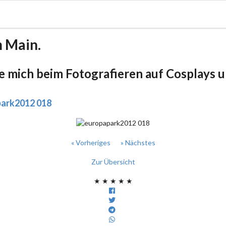
m Main.
be mich beim Fotografieren auf Cosplays un
ark2012 018
« Vorheriges
» Nächstes
Zur Übersicht
★
★
★
★
★