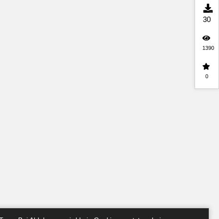
30
1390
0