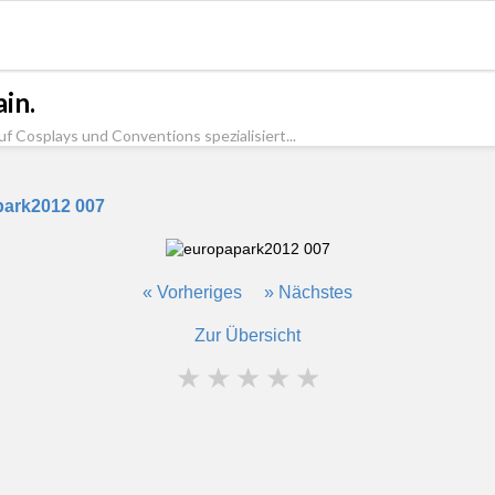
in.
uf Cosplays und Conventions spezialisiert...
park2012 007
« Vorheriges
» Nächstes
Zur Übersicht
★
★
★
★
★