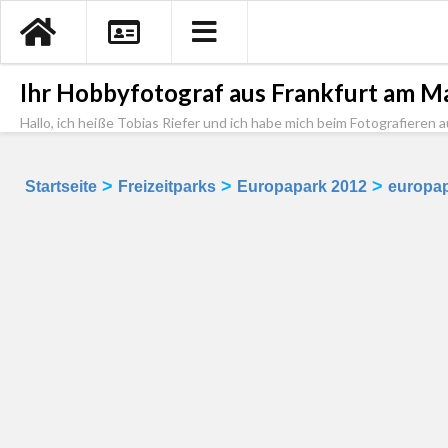
Ihr Hobbyfotograf aus Frankfurt am Ma
Hallo, ich heiße Tobias Riefer und ich habe mich beim Fotografieren a
>
>
>
Startseite
Freizeitparks
Europapark 2012
europa