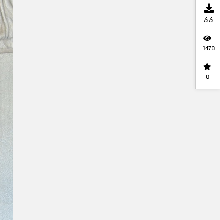
33
1470
0