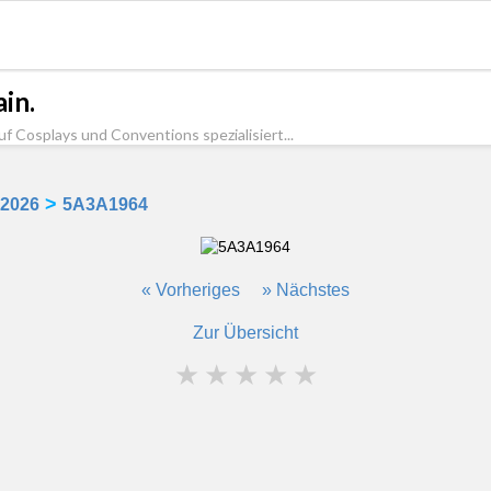
in.
uf Cosplays und Conventions spezialisiert...
>
 2026
5A3A1964
« Vorheriges
» Nächstes
Zur Übersicht
★
★
★
★
★