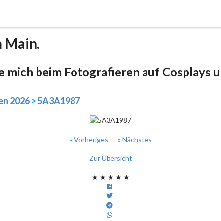
m Main.
be mich beim Fotografieren auf Cosplays un
en 2026
>
5A3A1987
« Vorheriges
» Nächstes
Zur Übersicht
★
★
★
★
★