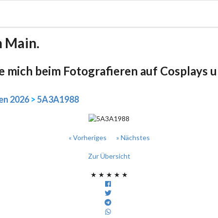
m Main.
be mich beim Fotografieren auf Cosplays un
en 2026
>
5A3A1988
« Vorheriges
» Nächstes
Zur Übersicht
★
★
★
★
★