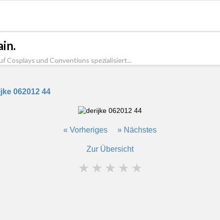
in.
uf Cosplays und Conventions spezialisiert...
ijke 062012 44
« Vorheriges
» Nächstes
Zur Übersicht
★
★
★
★
★