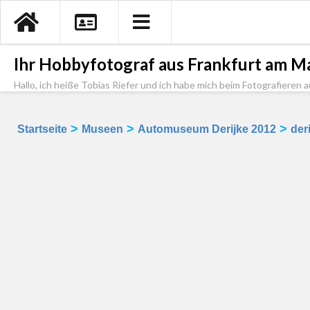
Ihr Hobbyfotograf aus Frankfurt am Ma
Hallo, ich heiße Tobias Riefer und ich habe mich beim Fotografieren a
>
>
>
Startseite
Museen
Automuseum Derijke 2012
der