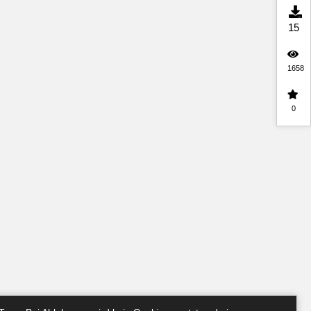
15
1658
0