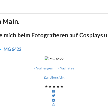
m Main.
be mich beim Fotografieren auf Cosplays un
>
IMG 6422
« Vorheriges
» Nächstes
Zur Übersicht
★
★
★
★
★