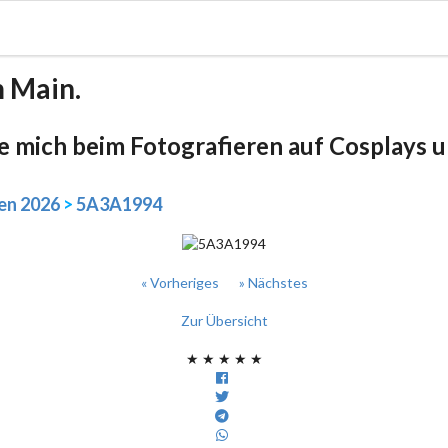
m Main.
be mich beim Fotografieren auf Cosplays un
en 2026
>
5A3A1994
« Vorheriges
» Nächstes
Zur Übersicht
★
★
★
★
★