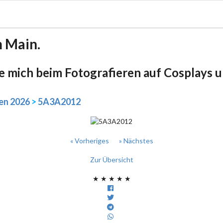
m Main.
be mich beim Fotografieren auf Cosplays un
en 2026
>
5A3A2012
« Vorheriges
» Nächstes
Zur Übersicht
★
★
★
★
★