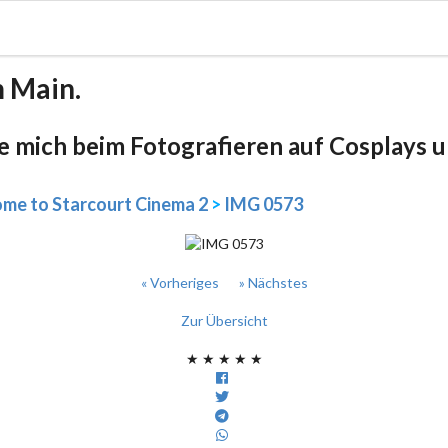
m Main.
be mich beim Fotografieren auf Cosplays un
me to Starcourt Cinema 2
>
IMG 0573
« Vorheriges
» Nächstes
Zur Übersicht
★
★
★
★
★