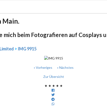
m Main.
be mich beim Fotografieren auf Cosplays un
Limited
>
IMG 9915
« Vorheriges
» Nächstes
Zur Übersicht
★
★
★
★
★