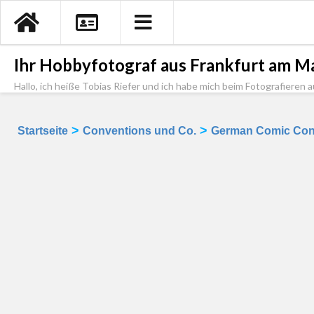
Ihr Hobbyfotograf aus Frankfurt am Ma
Hallo, ich heiße Tobias Riefer und ich habe mich beim Fotografieren a
>
>
Startseite
Conventions und Co.
German Comic Con