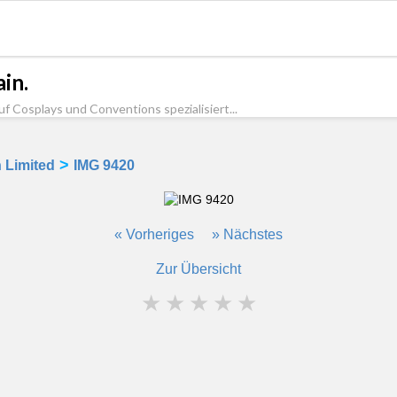
in.
uf Cosplays und Conventions spezialisiert...
>
 Limited
IMG 9420
« Vorheriges
» Nächstes
Zur Übersicht
★
★
★
★
★