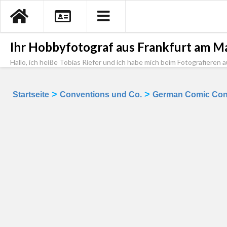
Ihr Hobbyfotograf aus Frankfurt am Ma
Hallo, ich heiße Tobias Riefer und ich habe mich beim Fotografieren a
>
>
Startseite
Conventions und Co.
German Comic Con