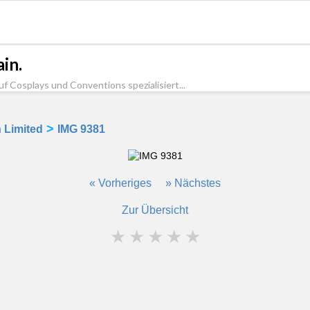
in.
uf Cosplays und Conventions spezialisiert...
>
 Limited
IMG 9381
« Vorheriges
» Nächstes
Zur Übersicht
★
★
★
★
★