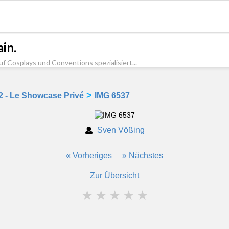
in.
uf Cosplays und Conventions spezialisiert...
>
 2 - Le Showcase Privé
IMG 6537
Sven Vößing
« Vorheriges
» Nächstes
Zur Übersicht
★
★
★
★
★