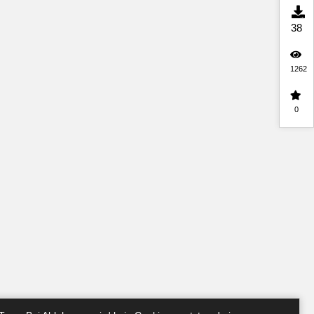
38
1262
0