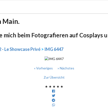
m Main.
be mich beim Fotografieren auf Cosplays un
2 - Le Showcase Privé
>
IMG 6447
« Vorheriges
» Nächstes
Zur Übersicht
★
★
★
★
★