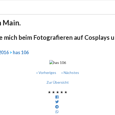
m Main.
be mich beim Fotografieren auf Cosplays un
2016
>
has 106
« Vorheriges
» Nächstes
Zur Übersicht
★
★
★
★
★