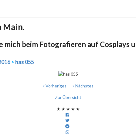
m Main.
be mich beim Fotografieren auf Cosplays un
2016
>
has 055
« Vorheriges
» Nächstes
Zur Übersicht
★
★
★
★
★