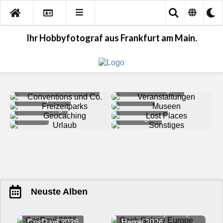
Ihr Hobbyfotograf aus Frankfurt am Main.
Conventions und Co.
Veranstaltungen
Freizeitparks
Museen
Geocaching
Lost Places
Urlaub
Sonstiges
Neuste Alben
Geek Galaxy Europe
CosDay² 2026
Herne 2026