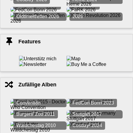
FedCon Bonn 2026
FaRK 2026
Pepcars
K-Pop Revolution
Oldtimertreffen 2026
2026
Features
Zufällige Alben
TimeLash 2015 -
Doctor Who
Convention
FedCon Bonn 2023
Comic Con Germany
Burgers’ Zoo 2011
Stuttgart 2017
Frankfurter
Wäldchestag 2010
Cosday² 2024