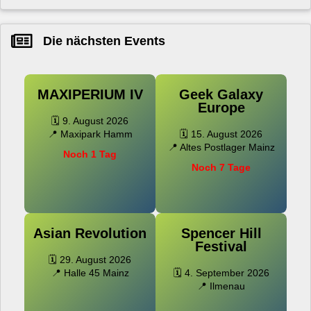
Die nächsten Events
MAXIPERIUM IV
Geek Galaxy
Europe
🗓️ 9. August 2026
📍 Maxipark Hamm
🗓️ 15. August 2026
📍 Altes Postlager Mainz
Noch 1 Tag
Noch 7 Tage
Asian Revolution
Spencer Hill
Festival
🗓️ 29. August 2026
📍 Halle 45 Mainz
🗓️ 4. September 2026
📍 Ilmenau