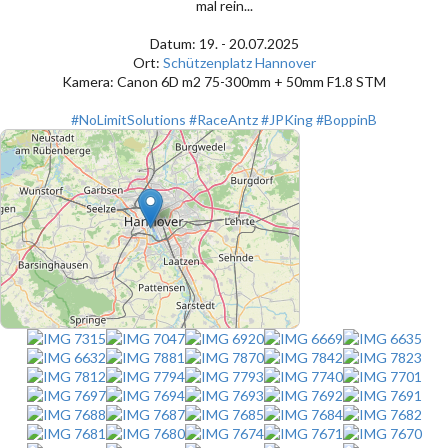
mal rein...
Datum: 19. - 20.07.2025
Ort:
Schützenplatz Hannover
Kamera: Canon 6D m2 75-300mm + 50mm F1.8 STM
#NoLimitSolutions
#RaceAntz
#JPKing
#BoppinB