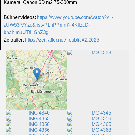
Kamera: Canon 6D m2 75-300mm
Bühnenvideos:
https://www.youtube.com/watch?v=-
zUW53fVYzc&list=PLnPPpm7-l4KlfzcD-
bnahlmuUTfHGnZ3g
Zeitraffer:
https://zeitraffer.net/_public#2.2025