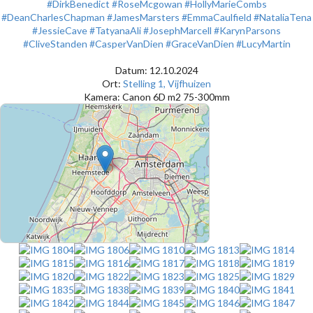
#DirkBenedict
#RoseMcgowan
#HollyMarieCombs
#DeanCharlesChapman
#JamesMarsters
#EmmaCaulfield
#NataliaTena
#JessieCave
#TatyanaAli
#JosephMarcell
#KarynParsons
#CliveStanden
#CasperVanDien
#GraceVanDien
#LucyMartin
Datum: 12.10.2024
Ort:
Stelling 1, Vijfhuizen
Kamera: Canon 6D m2 75-300mm