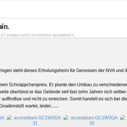
in.
uf Cosplays und Conventions spezialisiert...
ringen steht dieses Erholungsheim für Genossen der NVA und i
einem Schnäppchenpreis. Er plante den Umbau zu verschiedenen
rweile überlässt er das Gelände seit fast zehn Jahren sich selber
hr auffindbar und nicht zu erreichen. Somit handelt es sich bei d
denstoß wartet, leider.......