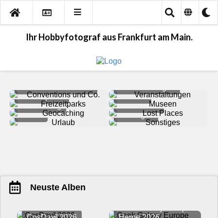
Ihr Hobbyfotograf aus Frankfurt am Main.
Conventions und Co.
Veranstaltungen
Freizeitparks
Museen
Geocaching
Lost Places
Urlaub
Sonstiges
Neuste Alben
Geek Galaxy Europe
CosDay² 2026
Herne 2026