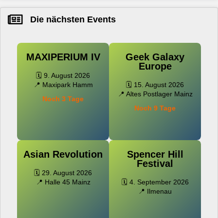
Die nächsten Events
MAXIPERIUM IV
Geek Galaxy
Europe
🗓️ 9. August 2026
📍 Maxipark Hamm
🗓️ 15. August 2026
📍 Altes Postlager Mainz
Noch 3 Tage
Noch 9 Tage
Asian Revolution
Spencer Hill
Festival
🗓️ 29. August 2026
📍 Halle 45 Mainz
🗓️ 4. September 2026
📍 Ilmenau