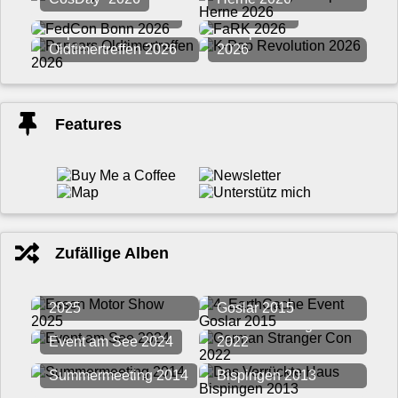
FedCon Bonn 2026
FaRK 2026
Pepcars
K-Pop Revolution
Oldtimertreffen 2026
2026
Features
Zufällige Alben
Essen Motor Show
4. EarthCache Event
2025
Goslar 2015
German Stranger Con
Event am See 2024
2022
Das Verrückte Haus
Summermeeting 2014
Bispingen 2013