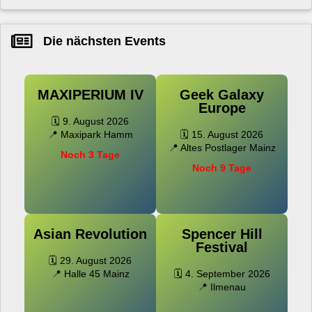
Die nächsten Events
MAXIPERIUM IV
Geek Galaxy
Europe
🗓️ 9. August 2026
📍 Maxipark Hamm
🗓️ 15. August 2026
📍 Altes Postlager Mainz
Noch 3 Tage
Noch 9 Tage
Asian Revolution
Spencer Hill
Festival
🗓️ 29. August 2026
📍 Halle 45 Mainz
🗓️ 4. September 2026
📍 Ilmenau