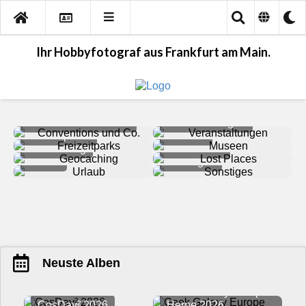
Ihr Hobbyfotograf aus Frankfurt am Main.
Conventions und Co.
Veranstaltungen
Freizeitparks
Museen
Geocaching
Lost Places
Urlaub
Sonstiges
Neuste Alben
Geek Galaxy Europe
CosDay² 2026
Herne 2026