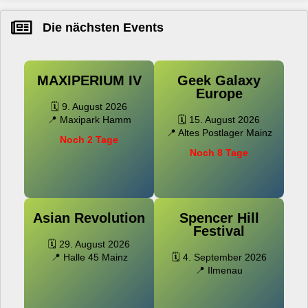
Die nächsten Events
MAXIPERIUM IV
Geek Galaxy
Europe
🗓️ 9. August 2026
📍 Maxipark Hamm
🗓️ 15. August 2026
📍 Altes Postlager Mainz
Noch 2 Tage
Noch 8 Tage
Asian Revolution
Spencer Hill
Festival
🗓️ 29. August 2026
📍 Halle 45 Mainz
🗓️ 4. September 2026
📍 Ilmenau