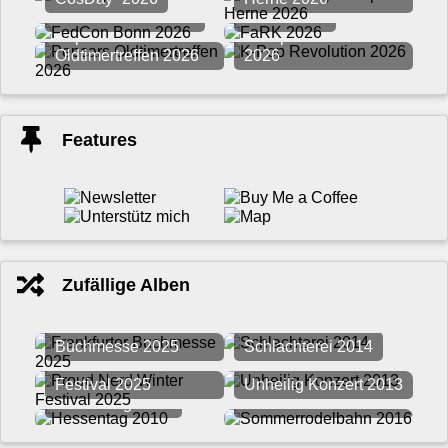
FedCon Bonn 2026
FaRK 2026
Pepcars
K-Pop Revolution
Oldtimertreffen 2026
2026
Features
Zufällige Alben
Frankfurter
Buchmesse 2025
Schlachterei 2014
Proud Nerd Winter
Festival 2025
Unheilig Konzert 2013
Sommerrodelbahn
Hessentag 2010
2016