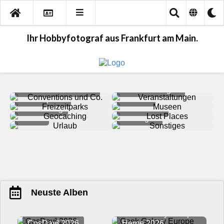
Ihr Hobbyfotograf aus Frankfurt am Main.
Conventions und Co.
Veranstaltungen
Freizeitparks
Museen
Geocaching
Lost Places
Urlaub
Sonstiges
Neuste Alben
Geek Galaxy Europe
CosDay² 2026
Herne 2026