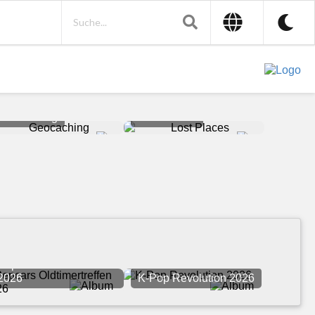
Geocaching
Lost Places
Pepcars Oldtimertreffen
2026
K-Pop Revolution 2026