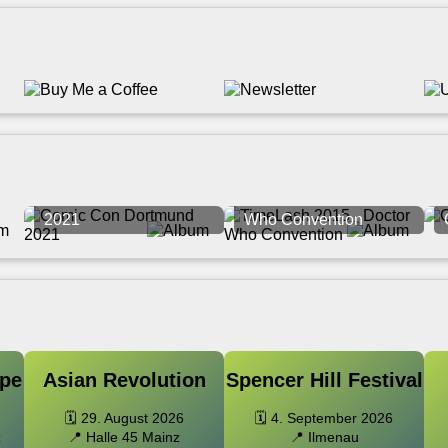
Comic Con Dortmund
TimeLash 2015 - Doctor
2021
Who Convention
pe
Asian Revolution
Spencer Hill Festival
🗓️ 29. August 2026
🗓️ 4. September 2026
z
📍 Halle 45 Mainz
📍 Ilmenau