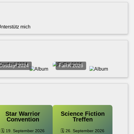
Cosday² 2024
FaRK 2026
Star Warrior
Science Fiction
Convention
Treffen
🗓️ 19. September 2026
🗓️ 26. September 2026