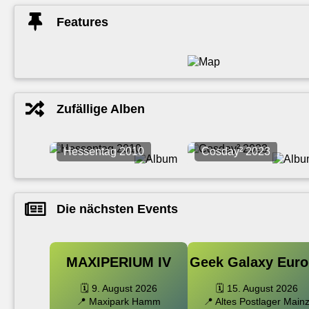
Features
Zufällige Alben
Hessentag 2010
Cosday² 2023
Die nächsten Events
MAXIPERIUM IV
Geek Galaxy Euro
🗓️ 9. August 2026
🗓️ 15. August 2026
📍 Maxipark Hamm
📍 Altes Postlager Main