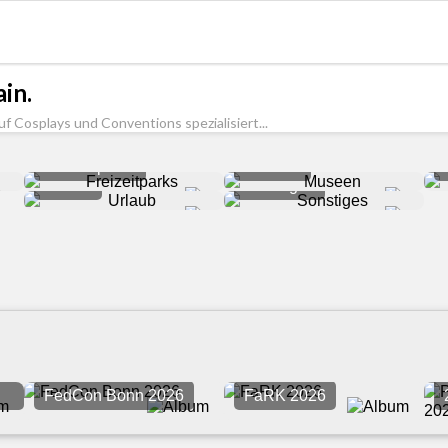
in.
uf Cosplays und Conventions spezialisiert...
Freizeitparks
Museen
Urlaub
Sonstiges
FedCon Bonn 2026
FaRK 2026