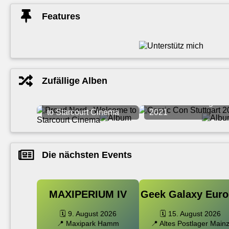
Features
Zufällige Alben
Proud Nerd - Welcome
Comic Con Stuttgart
to Starcourt Cinema
2021
Die nächsten Events
MAXIPERIUM IV
Geek Galaxy Euro
🗓️ 9. August 2026
🗓️ 15. August 2026
📍 Maxipark Hamm
📍 Altes Postlager Main