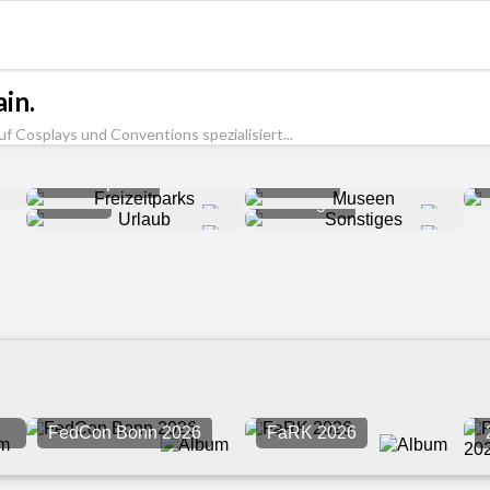
in.
uf Cosplays und Conventions spezialisiert...
Freizeitparks
Museen
Urlaub
Sonstiges
FedCon Bonn 2026
FaRK 2026