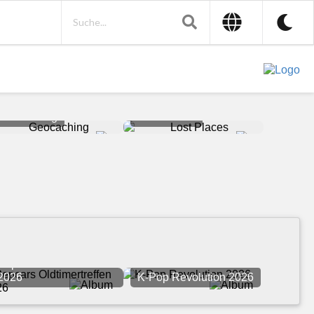
Geocaching
Lost Places
Pepcars Oldtimertreffen
2026
K-Pop Revolution 2026