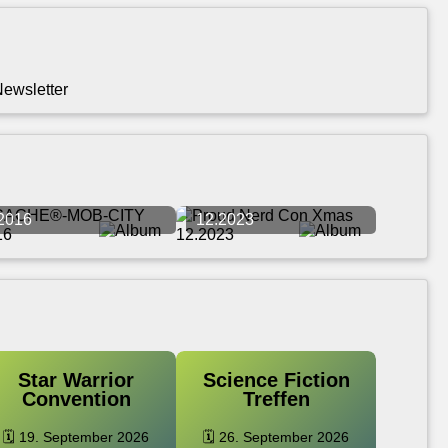
CACHE®-MOB-CITY
Proud Nerd Con Xmas
2016
12.2023
Star Warrior
Science Fiction
Convention
Treffen
🗓️ 19. September 2026
🗓️ 26. September 2026