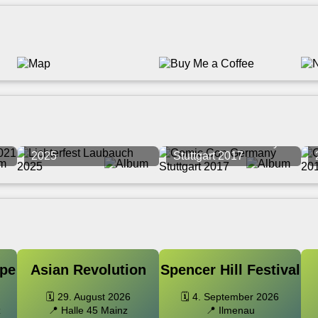
Lichterfest Laubauch
Comic Con Germany
2025
Stuttgart 2017
pe
Asian Revolution
Spencer Hill Festival
🗓️ 29. August 2026
🗓️ 4. September 2026
z
📍 Halle 45 Mainz
📍 Ilmenau