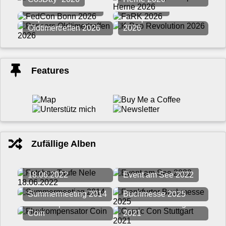
FedCon Bonn 2026
FaRK 2026
Pepcars
K-Pop Revolution
Oldtimertreffen 2026
2026
Features
Zufällige Alben
Fotobox Taufe Nele
18.06.2022
Event am See 2022
Frankfurter
Summermeeting 2014
Buchmesse 2025
Fluxkompensator
Comic Con Stuttgart
Coin
2021