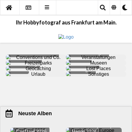
Ihr Hobbyfotograf aus Frankfurt am Main.
Conventions und Co.
Veranstaltungen
Freizeitparks
Museen
Geocaching
Lost Places
Urlaub
Sonstiges
Neuste Alben
Geek Galaxy Europe
CosDay² 2026
Herne 2026