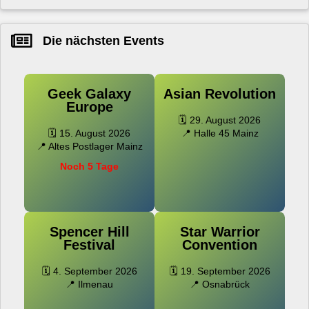
Die nächsten Events
Geek Galaxy
Asian Revolution
Europe
🗓️ 29. August 2026
🗓️ 15. August 2026
📍 Halle 45 Mainz
📍 Altes Postlager Mainz
Noch 5 Tage
Spencer Hill
Star Warrior
Festival
Convention
🗓️ 4. September 2026
🗓️ 19. September 2026
📍 Ilmenau
📍 Osnabrück