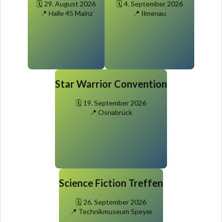
🗓️ 29. August 2026
🗓️ 4. September 2026
📍 Halle 45 Mainz
📍 Ilmenau
Star Warrior Convention
🗓️ 19. September 2026
📍 Osnabrück
Science Fiction Treffen
🗓️ 26. September 2026
📍 Technikmuseum Speyer