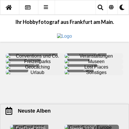
Ihr Hobbyfotograf aus Frankfurt am Main.
Conventions und Co.
Veranstaltungen
Freizeitparks
Museen
Geocaching
Lost Places
Urlaub
Sonstiges
Neuste Alben
Geek Galaxy Europe
CosDay² 2026
Herne 2026