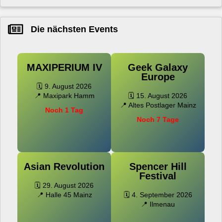
Die nächsten Events
MAXIPERIUM IV
Geek Galaxy
Europe
🗓️ 9. August 2026
📍 Maxipark Hamm
🗓️ 15. August 2026
📍 Altes Postlager Mainz
Noch 1 Tag
Noch 7 Tage
Asian Revolution
Spencer Hill
Festival
🗓️ 29. August 2026
📍 Halle 45 Mainz
🗓️ 4. September 2026
📍 Ilmenau