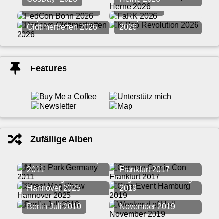
FedCon Bonn 2026
FaRK 2026
Pepcars
K-Pop Revolution
Oldtimertreffen 2026
2026
Features
Zufällige Alben
Movie Park Germany
German Comic Con
2011
Frankfurt 2017
Street Mag Show
Giga Event Hamburg
Hannover 2025
2019
Weekend of Hell
Berlin Juli 2010
November 2019